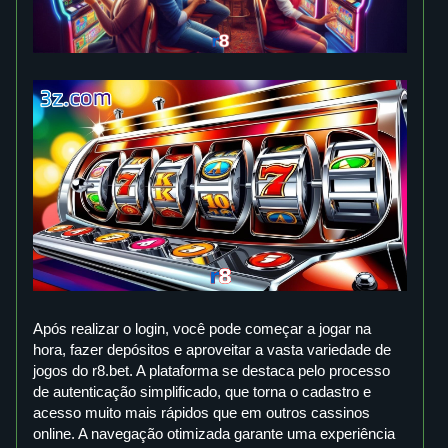
Após realizar o login, você pode começar a jogar na
hora, fazer depósitos e aproveitar a vasta variedade de
jogos do r8.bet. A plataforma se destaca pelo processo
de autenticação simplificado, que torna o cadastro e
acesso muito mais rápidos que em outros cassinos
online. A navegação otimizada garante uma experiência