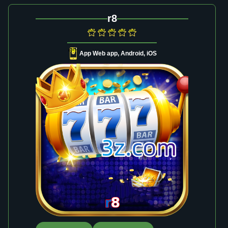
r8
App Web app, Android, iOS